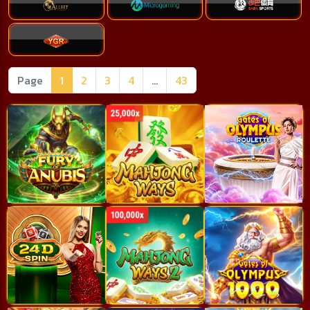
Page
1
2
3
4
...
43