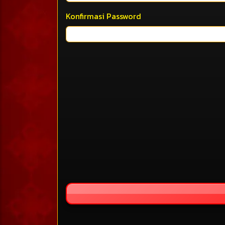
Konfirmasi Password