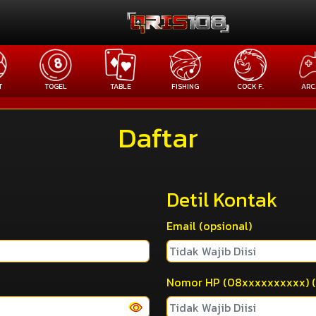
T
TOGEL
TABLE
FISHING
COCK F.
ARC
Daftar
Detil Kontak
Email (opsional)
Nomor HP (08xxxxxxxxxx) (