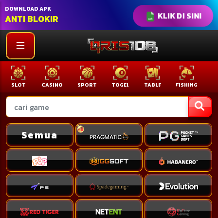
DOWNLOAD APK
KLIK DI SINI
ANTI BLOKIR
SLOT
CASINO
SPORT
TOGEL
TABLE
FISHING
C
Semua