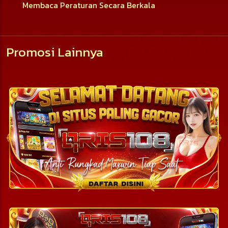
Membaca Peraturan Secara Berkala
Promosi Lainnya