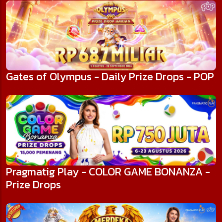
Gates of Olympus - Daily Prize Drops - POP
Pragmatig Play - COLOR GAME BONANZA -
Prize Drops