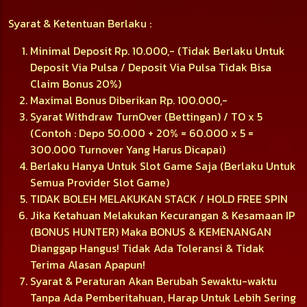
Syarat & Ketentuan Berlaku :
Minimal Deposit Rp. 10.000,- (Tidak Berlaku Untuk
Deposit Via Pulsa / Deposit Via Pulsa Tidak Bisa
Claim Bonus 20%)
Maximal Bonus Diberikan Rp. 100.000,-
Syarat Withdraw TurnOver (Bettingan) / TO x 5
(Contoh : Depo 50.000 + 20% = 60.000 x 5 =
300.000 Turnover Yang Harus Dicapai)
Berlaku Hanya Untuk Slot Game Saja (Berlaku Untuk
Semua Provider Slot Game)
TIDAK BOLEH MELAKUKAN STACK / HOLD FREE SPIN
Jika Ketahuan Melakukan Kecurangan & Kesamaan IP
(BONUS HUNTER) Maka BONUS & KEMENANGAN
Dianggap Hangus! Tidak Ada Toleransi & Tidak
Terima Alasan Apapun!
Syarat & Peraturan Akan Berubah Sewaktu-waktu
Tanpa Ada Pemberitahuan, Harap Untuk Lebih Sering